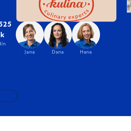
 525
sk
dín
Jana
Dana
Hana