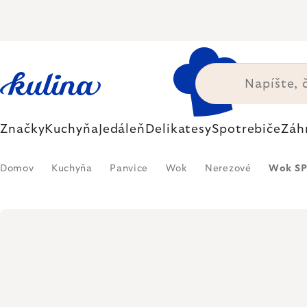
Prejsť
na
obsah
Značky
Kuchyňa
Jedáleň
Delikatesy
Spotrebiče
Záh
Domov
Kuchyňa
Panvice
Wok
Nerezové
Wok SPE