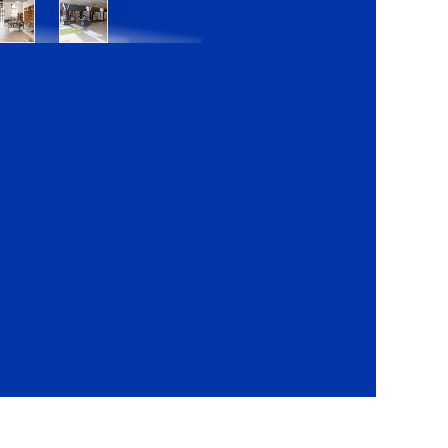
Bratislava
Bratislava
OC
OC
Danubia
Central