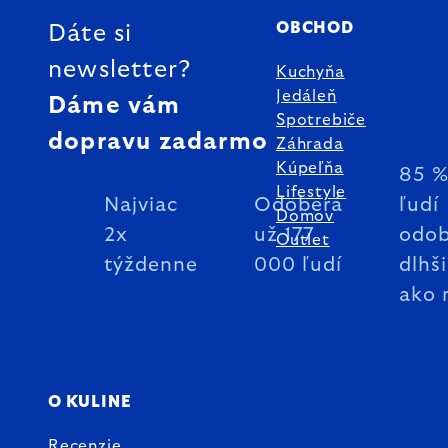
OBCHOD
Dáte si
newsletter?
Kuchyňa
Jedáleň
Dáme vám
Spotrebiče
dopravu zadarmo
Záhrada
Kúpeľňa
85 
Lifestyle
Najviac
Odoberá
ľudí
Domov
2x
už 177
odob
Outlet
týždenne
000 ľudí
dlhš
ako 
O KULINE
Recenzie