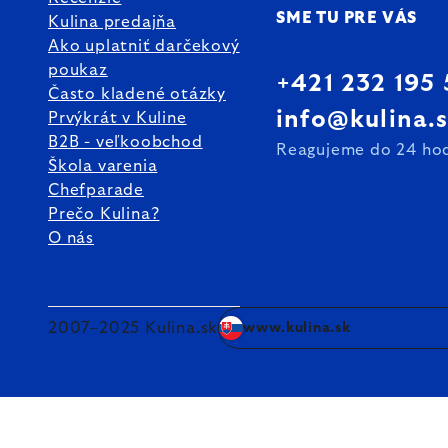
SME TU PRE VÁS
Kulina predajňa
Ako uplatniť darčekový
poukaz
+421 232 195
Často kladené otázky
info@kulina.
Prvýkrát v Kuline
B2B - veľkoobchod
Reagujeme do 24 ho
Škola varenia
Chefparade
Prečo Kulina?
O nás
2007–2025 Kulina.sk
www.kulina.sk