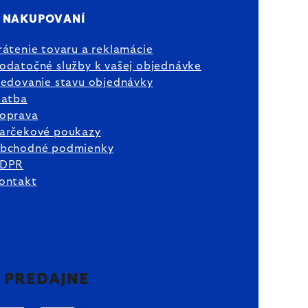
 NAKUPOVANÍ
rátenie tovaru a reklamácie
odatočné služby k vašej objednávke
ledovanie stavu objednávky
latba
oprava
arčekové poukazy
bchodné podmienky
DPR
ontakt
2 PREDAJNE