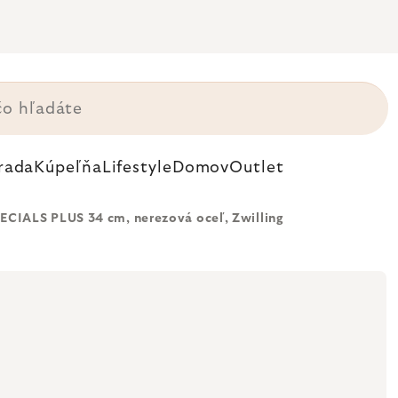
rada
Kúpeľňa
Lifestyle
Domov
Outlet
CIALS PLUS 34 cm, nerezová oceľ, Zwilling