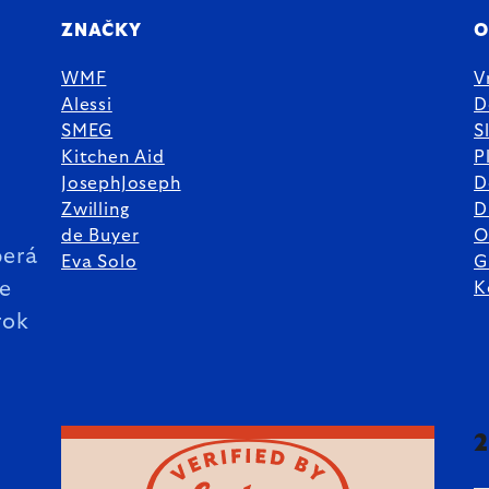
ZNAČKY
O
WMF
V
Alessi
D
SMEG
S
Kitchen Aid
P
JosephJoseph
D
%
Zwilling
D
de Buyer
O
erá
Eva Solo
G
ie
K
rok