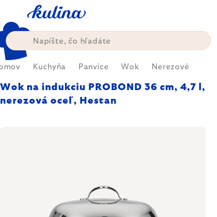
Prejsť
na
obsah
omov
Kuchyňa
Panvice
Wok
Nerezové
Wok na indukciu PROBOND 36 cm, 4,7 l,
nerezová oceľ, Hestan