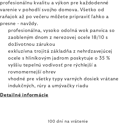
profesionálnu kvalitu a výkon pre každodenné
varenie v pohodlí svojho domova. Všetko od
raňajok až po večeru môžete pripraviť ľahko a
presne - navždy.
profesionálna, vysoko odolná wok panvica so
zaobleným dnom z nerezovej ocele 18/10 s
doživotnou zárukou
exkluzívna trojitá základňa z nehrdzavejúcej
ocele s hliníkovým jadrom poskytuje o 35 %
vyššiu tepelnú vodivosť pre rýchlejší a
rovnomernejší ohrev
vhodné pre všetky typy varných dosiek vrátane
indukčných, rúry a umývačky riadu
Detailné informácie
100 dní na vrátenie