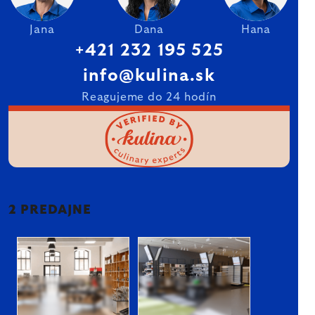
Jana
Dana
Hana
+421 232 195 525
info@kulina.sk
Reagujeme do 24 hodín
2 PREDAJNE