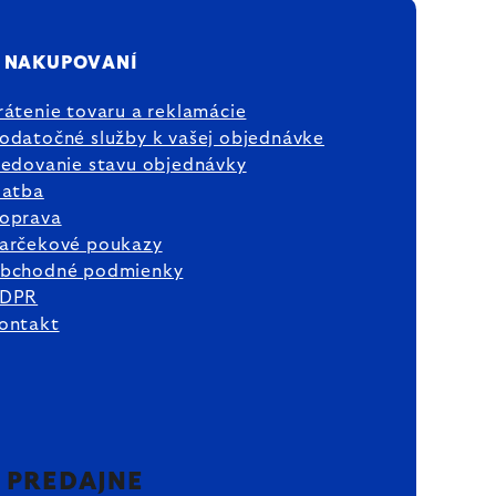
 NAKUPOVANÍ
rátenie tovaru a reklamácie
odatočné služby k vašej objednávke
ledovanie stavu objednávky
latba
oprava
arčekové poukazy
bchodné podmienky
DPR
ontakt
2 PREDAJNE