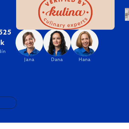
 525
sk
dín
Jana
Dana
Hana