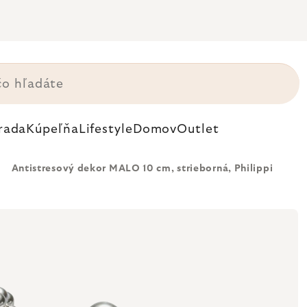
rada
Kúpeľňa
Lifestyle
Domov
Outlet
Antistresový dekor MALO 10 cm, strieborná, Philippi