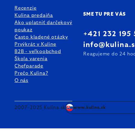
Recenzie
SME TU PRE VÁS
Kulina predajňa
Ako uplatniť darčekový
poukaz
+421 232 195
Často kladené otázky
info@kulina.
Prvýkrát v Kuline
B2B - veľkoobchod
Reagujeme do 24 ho
Škola varenia
Chefparade
Prečo Kulina?
O nás
2007–2025 Kulina.sk
www.kulina.sk