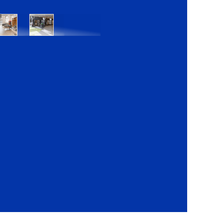
Bratislava
Bratislava
OC
OC
Danubia
Central