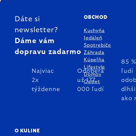
ZÁPÄTIE
OBCHOD
Dáte si
newsletter?
Kuchyňa
Jedáleň
Dáme vám
Spotrebiče
dopravu zadarmo
Záhrada
Kúpeľňa
85 
Lifestyle
Najviac
Odoberá
ľudí
Domov
2x
už 177
odob
Outlet
týždenne
000 ľudí
dlhš
ako 
O KULINE