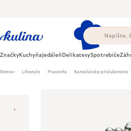
Prejsť
na
obsah
Značky
Kuchyňa
Jedáleň
Delikatesy
Spotrebiče
Záh
Domov
Lifestyle
Pracovňa
Kancelárske príslušenstvo