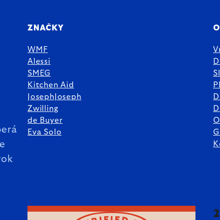
ZNAČKY
O
WMF
V
Alessi
D
SMEG
S
Kitchen Aid
P
JosephJoseph
D
%
Zwilling
D
de Buyer
O
erá
Eva Solo
G
ie
K
rok