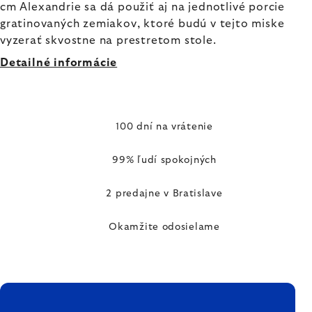
cm Alexandrie sa dá použiť aj na jednotlivé porcie
gratinovaných zemiakov, ktoré budú v tejto miske
vyzerať skvostne na prestretom stole.
Detailné informácie
100 dní na vrátenie
99% ľudí spokojných
2 predajne v Bratislave
Okamžite odosielame
ZÁPÄTIE