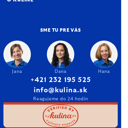
O KULINE
SME TU PRE VÁS
Jana
Dana
Hana
+421 232 195 525
info@kulina.sk
Reagujeme do 24 hodín