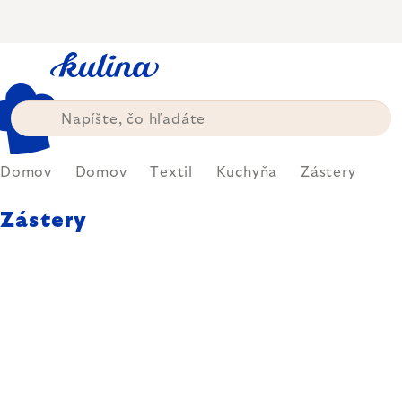
Prejsť
na
obsah
Domov
Domov
Textil
Kuchyňa
Zástery
Zástery