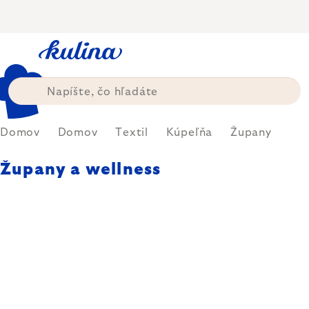
Prejsť
na
obsah
Domov
Domov
Textil
Kúpeľňa
Župany
Župany a wellness