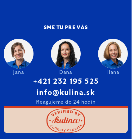
SME TU PRE VÁS
Jana
Dana
Hana
+421 232 195 525
info@kulina.sk
Reagujeme do 24 hodín