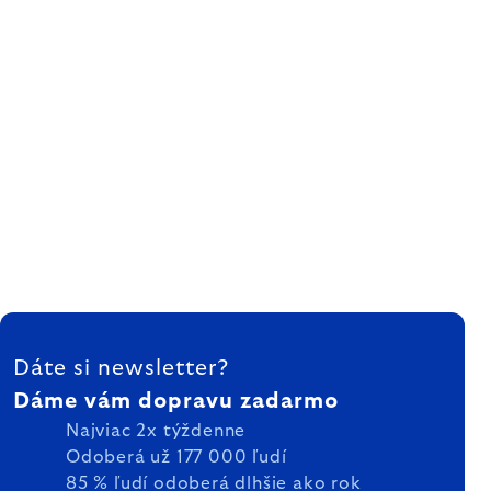
ZÁPÄTIE
Dáte si newsletter?
Dáme vám dopravu zadarmo
Najviac 2x týždenne
Odoberá už 177 000 ľudí
85 % ľudí odoberá dlhšie ako rok