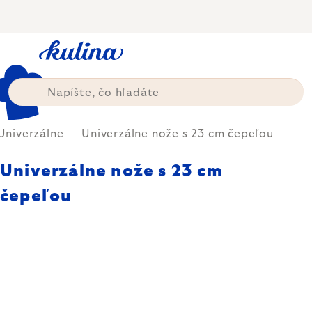
Prejsť
na
obsah
Univerzálne
Univerzálne nože s 23 cm čepeľou
Univerzálne nože s 23 cm
čepeľou