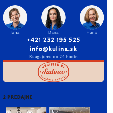
Jana
Dana
Hana
+421 232 195 525
info@kulina.sk
Reagujeme do 24 hodín
2 PREDAJNE