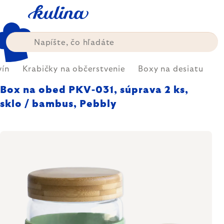
Prejsť
na
obsah
vín
Krabičky na občerstvenie
Boxy na desiatu
Box na obed PKV-031, súprava 2 ks,
sklo / bambus, Pebbly