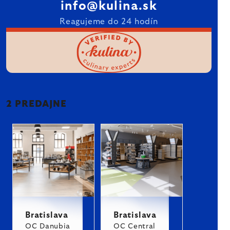
info@kulina.sk
Reagujeme do 24 hodín
2 PREDAJNE
Bratislava
Bratislava
OC Danubia
OC Central