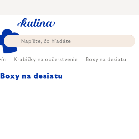
Prejsť
na
obsah
vín
Krabičky na občerstvenie
Boxy na desiatu
Boxy na desiatu