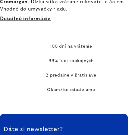
Cromargan
. Dĺžka sitka vrátane rukoväte je 35 cm.
Vhodné do umývačky riadu.
Detailné informácie
100 dní na vrátenie
99% ľudí spokojných
2 predajne v Bratislave
Okamžite odosielame
ZÁPÄTIE
Dáte si newsletter?