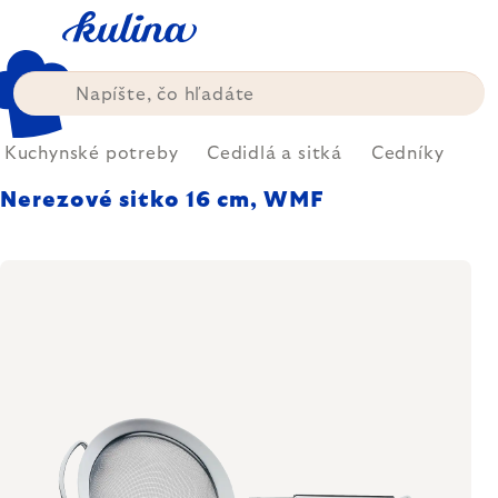
Prejsť
na
obsah
Kuchynské potreby
Cedidlá a sitká
Cedníky
Nerezové sitko 16 cm, WMF