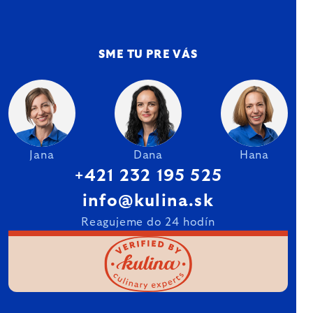
SME TU PRE VÁS
Jana
Dana
Hana
+421 232 195 525
info@kulina.sk
Reagujeme do 24 hodín