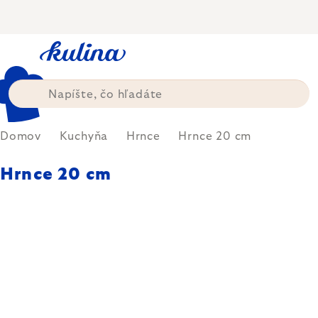
Prejsť
na
obsah
Domov
Kuchyňa
Hrnce
Hrnce 20 cm
Hrnce 20 cm