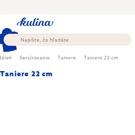
Prejsť
na
obsah
dáleň
Servírovanie
Taniere
Taniere 22 cm
Taniere 22 cm