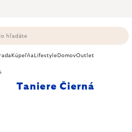
rada
Kúpeľňa
Lifestyle
Domov
Outlet
á
Taniere Čierná