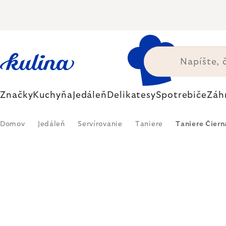
Prejsť
na
obsah
Značky
Kuchyňa
Jedáleň
Delikatesy
Spotrebiče
Záh
Domov
Jedáleň
Servírovanie
Taniere
Taniere Čiern