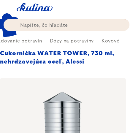
Prejsť
na
obsah
adovanie potravín
Dózy na potraviny
Kovové
Cukornička WATER TOWER, 730 ml,
nehrdzavejúca oceľ, Alessi