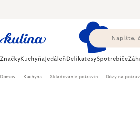
Prejsť
na
obsah
Značky
Kuchyňa
Jedáleň
Delikatesy
Spotrebiče
Záh
Domov
Kuchyňa
Skladovanie potravín
Dózy na potrav