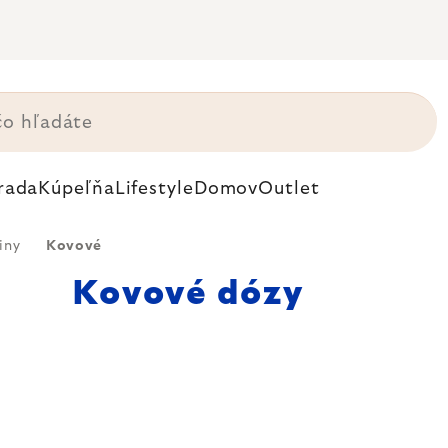
rada
Kúpeľňa
Lifestyle
Domov
Outlet
iny
Kovové
Kovové dózy