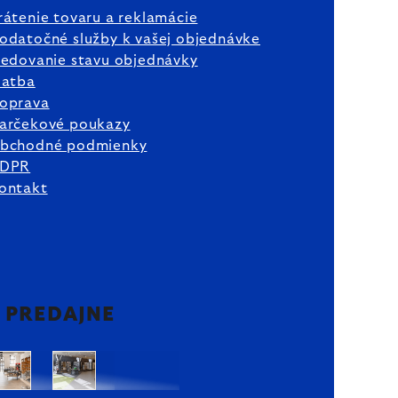
rátenie tovaru a reklamácie
odatočné služby k vašej objednávke
ledovanie stavu objednávky
latba
oprava
arčekové poukazy
bchodné podmienky
DPR
ontakt
2 PREDAJNE