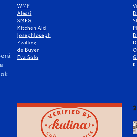
WMF
V
Alessi
D
SMEG
S
Kitchen Aid
P
JosephJoseph
D
%
Zwilling
D
de Buyer
O
erá
Eva Solo
G
ie
K
rok