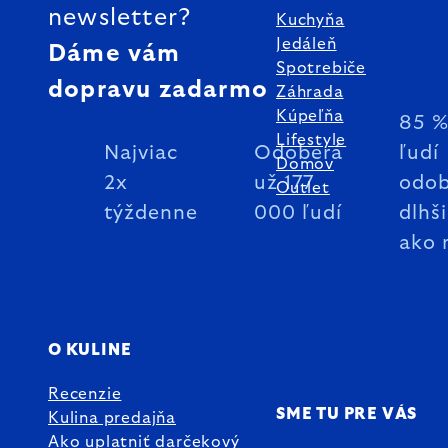
newsletter?
Kuchyňa
Jedáleň
Dáme vám
Spotrebiče
dopravu zadarmo
Záhrada
Kúpeľňa
85 
Lifestyle
Najviac
Odoberá
ľudí
Domov
2x
už 177
odob
Outlet
týždenne
000 ľudí
dlhš
ako 
O KULINE
Recenzie
SME TU PRE VÁS
Kulina predajňa
Ako uplatniť darčekový