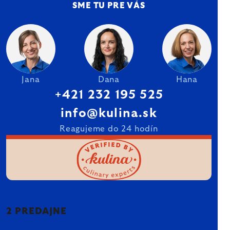
SME TU PRE VÁS
Jana
Dana
Hana
+421 232 195 525
info@kulina.sk
Reagujeme do 24 hodín
2 PREDAJNE