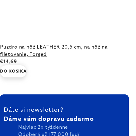
Puzdro na nôž LEATHER 20,5 cm, na nôž na
filetovanie, Forged
€14,69
DO KOŠÍKA
ZÁPÄTIE
Dáte si newsletter?
Dáme vám dopravu zadarmo
Najviac 2x týždenne
Odoberá už 177 000 ľudí