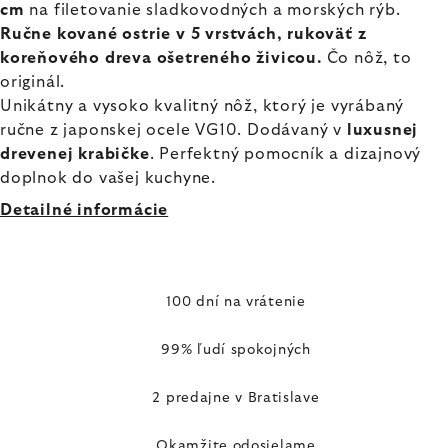
cm
na filetovanie sladkovodných a morských rýb.
Ručne kované ostrie v 5 vrstvách, rukoväť z
koreňového dreva ošetreného živicou.
Čo nôž, to
originál.
Unikátny a vysoko kvalitný nôž, ktorý je vyrábaný
ručne z japonskej ocele VG10. Dodávaný v
luxusnej
drevenej krabičke
. Perfektný pomocník a dizajnový
doplnok do vašej kuchyne.
Detailné informácie
100 dní na vrátenie
99% ľudí spokojných
2 predajne v Bratislave
Okamžite odosielame