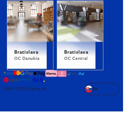
Bratislava
Bratislava
OC Danubia
OC Central
2007–2025 Kulina.sk
SK