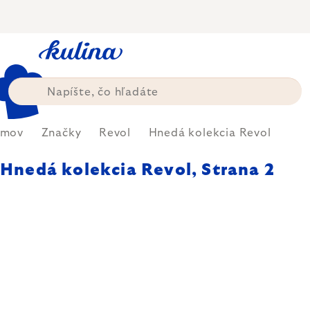
Prejsť
na
obsah
mov
Značky
Revol
Hnedá kolekcia Revol
Hnedá kolekcia Revol
, Strana 2