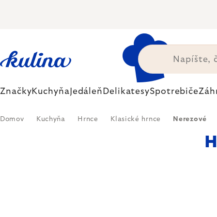
Prejsť
na
obsah
Značky
Kuchyňa
Jedáleň
Delikatesy
Spotrebiče
Záh
Domov
Kuchyňa
Hrnce
Klasické hrnce
Nerezové
H