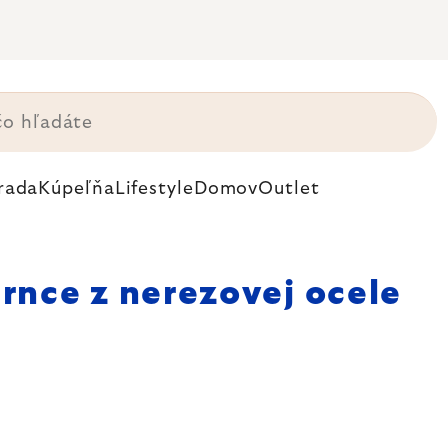
rada
Kúpeľňa
Lifestyle
Domov
Outlet
rnce z nerezovej ocele