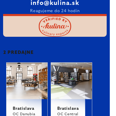
info@kulina.sk
Reagujeme do 24 hodín
2 PREDAJNE
Bratislava
Bratislava
OC Danubia
OC Central