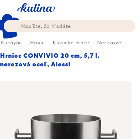
Prejsť
na
obsah
Kuchyňa
Hrnce
Klasické hrnce
Nerezové
Hrniec CONVIVIO 20 cm, 5,7 l,
nerezová oceľ, Alessi