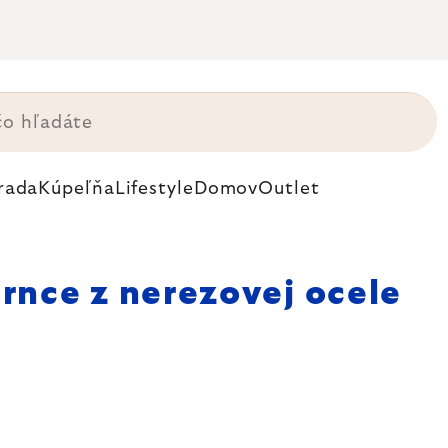
rada
Kúpeľňa
Lifestyle
Domov
Outlet
rnce z nerezovej ocele