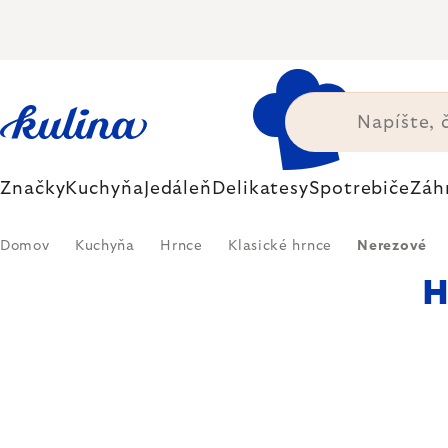
Prejsť
na
obsah
Značky
Kuchyňa
Jedáleň
Delikatesy
Spotrebiče
Záh
Domov
Kuchyňa
Hrnce
Klasické hrnce
Nerezové
H