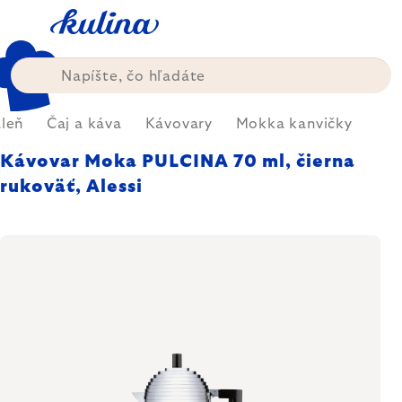
Prejsť
na
obsah
áleň
Čaj a káva
Kávovary
Mokka kanvičky
Kávovar Moka PULCINA 70 ml, čierna
rukoväť, Alessi