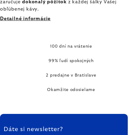
zaručuje
dokonalý pôžitok
z každej šálky Vašej
obľúbenej kávy.
Detailné informácie
100 dní na vrátenie
99% ľudí spokojných
2 predajne v Bratislave
Okamžite odosielame
ZÁPÄTIE
Dáte si newsletter?