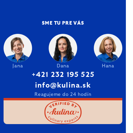
SME TU PRE VÁS
Jana
Dana
Hana
+421 232 195 525
info@kulina.sk
Reagujeme do 24 hodín