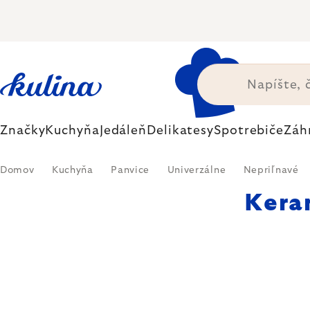
Prejsť
na
obsah
Značky
Kuchyňa
Jedáleň
Delikatesy
Spotrebiče
Záh
Domov
Kuchyňa
Panvice
Univerzálne
Nepriľnavé
Kera