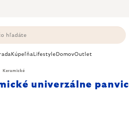
rada
Kúpeľňa
Lifestyle
Domov
Outlet
Keramické
mické univerzálne panvi