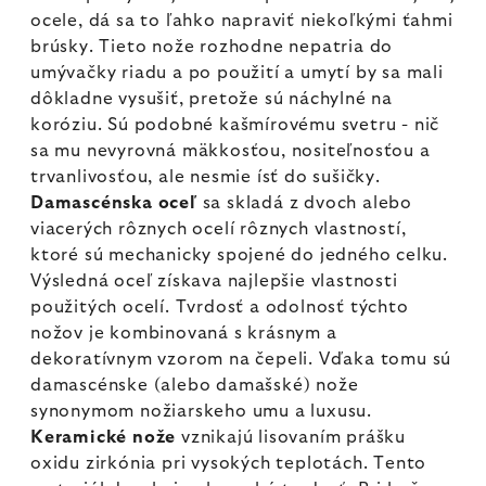
ocele, dá sa to ľahko napraviť niekoľkými ťahmi
brúsky. Tieto nože rozhodne nepatria do
umývačky riadu a po použití a umytí by sa mali
dôkladne vysušiť, pretože sú náchylné na
koróziu. Sú podobné kašmírovému svetru - nič
sa mu nevyrovná mäkkosťou, nositeľnosťou a
trvanlivosťou, ale nesmie ísť do sušičky.
Damascénska oceľ
sa skladá z dvoch alebo
viacerých rôznych ocelí rôznych vlastností,
ktoré sú mechanicky spojené do jedného celku.
Výsledná oceľ získava najlepšie vlastnosti
použitých ocelí. Tvrdosť a odolnosť týchto
nožov je kombinovaná s krásnym a
dekoratívnym vzorom na čepeli. Vďaka tomu sú
damascénske (alebo damašské) nože
synonymom nožiarskeho umu a luxusu.
Keramické nože
vznikajú lisovaním prášku
oxidu zirkónia pri vysokých teplotách. Tento