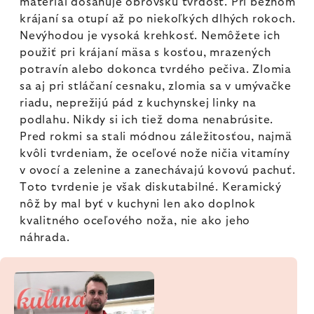
materiál dosahuje obrovskú tvrdosť. Pri bežnom
krájaní sa otupí až po niekoľkých dlhých rokoch.
Nevýhodou je vysoká krehkosť. Nemôžete ich
použiť pri krájaní mäsa s kosťou, mrazených
potravín alebo dokonca tvrdého pečiva. Zlomia
sa aj pri stláčaní cesnaku, zlomia sa v umývačke
riadu, neprežijú pád z kuchynskej linky na
podlahu. Nikdy si ich tiež doma nenabrúsite.
Pred rokmi sa stali módnou záležitosťou, najmä
kvôli tvrdeniam, že oceľové nože ničia vitamíny
v ovocí a zelenine a zanechávajú kovovú pachuť.
Toto tvrdenie je však diskutabilné. Keramický
nôž by mal byť v kuchyni len ako doplnok
kvalitného oceľového noža, nie ako jeho
náhrada.