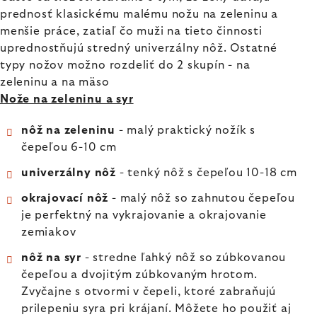
prednosť klasickému malému nožu na zeleninu a
menšie práce, zatiaľ čo muži na tieto činnosti
uprednostňujú stredný univerzálny nôž. Ostatné
typy nožov možno rozdeliť do 2 skupín - na
zeleninu a na mäso
Nože na zeleninu a syr
nôž na zeleninu
- malý praktický nožík s
čepeľou 6-10 cm
univerzálny nôž
- tenký nôž s čepeľou 10-18 cm
okrajovací nôž
- malý nôž so zahnutou čepeľou
je perfektný na vykrajovanie a okrajovanie
zemiakov
nôž na syr
- stredne ľahký nôž so zúbkovanou
čepeľou a dvojitým zúbkovaným hrotom.
Zvyčajne s otvormi v čepeli, ktoré zabraňujú
prilepeniu syra pri krájaní. Môžete ho použiť aj