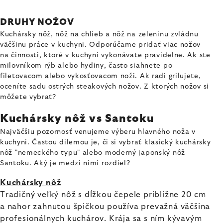
DRUHY NOŽOV
Kuchársky nôž, nôž na chlieb a nôž na zeleninu zvládnu
väčšinu práce v kuchyni. Odporúčame pridať viac nožov
na činnosti, ktoré v kuchyni vykonávate pravidelne. Ak ste
milovníkom rýb alebo hydiny, často siahnete po
filetovacom alebo vykosťovacom noži. Ak radi grilujete,
oceníte sadu ostrých steakových nožov. Z ktorých nožov si
môžete vybrať?
Kuchársky nôž vs Santoku
Najväčšiu pozornosť venujeme výberu hlavného noža v
kuchyni. Častou dilemou je, či si vybrať klasický kuchársky
nôž "nemeckého typu" alebo moderný japonský nôž
Santoku. Aký je medzi nimi rozdiel?
Kuchársky nôž
Tradičný veľký nôž s dĺžkou čepele približne 20 cm
a nahor zahnutou špičkou používa prevažná väčšina
profesionálnych kuchárov. Krája sa s ním kývavým