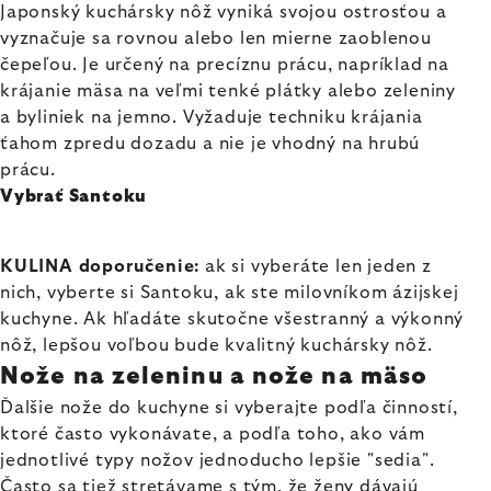
Japonský kuchársky nôž vyniká svojou ostrosťou a
vyznačuje sa rovnou alebo len mierne zaoblenou
čepeľou. Je určený na precíznu prácu, napríklad na
krájanie mäsa na veľmi tenké plátky alebo zeleniny
a byliniek na jemno. Vyžaduje techniku krájania
ťahom zpredu dozadu a nie je vhodný na hrubú
prácu.
Vybrať Santoku
KULINA doporučenie:
ak si vyberáte len jeden z
nich, vyberte si Santoku, ak ste milovníkom ázijskej
kuchyne. Ak hľadáte skutočne všestranný a výkonný
nôž, lepšou voľbou bude kvalitný kuchársky nôž.
Nože na zeleninu a nože na mäso
Ďalšie nože do kuchyne si vyberajte podľa činností,
ktoré často vykonávate, a podľa toho, ako vám
jednotlivé typy nožov jednoducho lepšie "sedia".
Často sa tiež stretávame s tým, že ženy dávajú