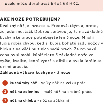
ocele môžu dosahovať 64 až 68 HRC.
AKÉ NOŽE POTREBUJEM?
Kvalitný nôž je investícia. Predovšetkým aj preto,
že jeden nestačí. Dobrou správou je, že na základné
kuchynské práce potrebujete len 3 nože. Mnohí
ľudia robia chybu, keď si kúpia bohatú sadu nožov v
bloku a na väčšinu z nich sadá prach. Za rovnakú
cenu by si mohli kúpiť tieto 3 základné nože vo
vyššej kvalite, ktoré vydržia dlhšie a oveľa ľahšie sa
s nimi pracuje.
Základná výbava kuchyne - 3 nože
kuchársky nôž
- veľký nôž na veľkú prácu
nôž na zeleninu
- malý nôž na drobnú prácu
nôž na chleba
- nôž so zúbkami