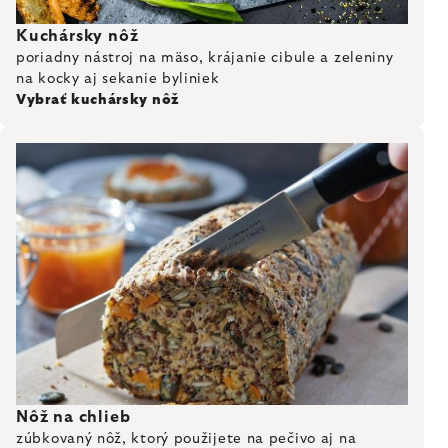
Kuchársky nôž
poriadny nástroj na mäso, krájanie cibule a zeleniny
na kocky aj sekanie byliniek
Vybrať kuchársky nôž
Nôž na chlieb
zúbkovaný nôž, ktorý použijete na pečivo aj na