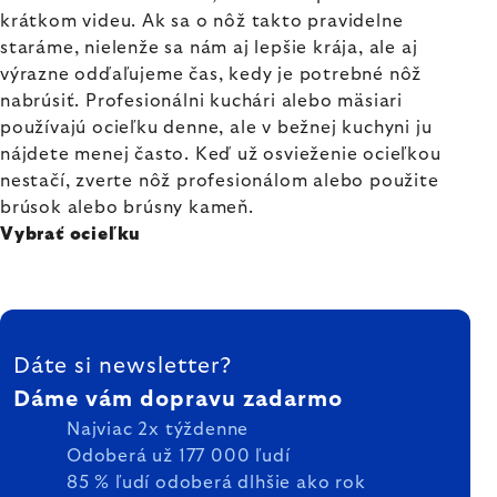
krátkom videu. Ak sa o nôž takto pravidelne
staráme, nielenže sa nám aj lepšie krája, ale aj
výrazne odďaľujeme čas, kedy je potrebné nôž
nabrúsiť. Profesionálni kuchári alebo mäsiari
používajú ocieľku denne, ale v bežnej kuchyni ju
nájdete menej často. Keď už osvieženie ocieľkou
nestačí, zverte nôž profesionálom alebo použite
brúsok alebo brúsny kameň.
Vybrať ocieľku
ZÁPÄTIE
Dáte si newsletter?
Dáme vám dopravu zadarmo
Najviac 2x týždenne
Odoberá už 177 000 ľudí
85 % ľudí odoberá dlhšie ako rok