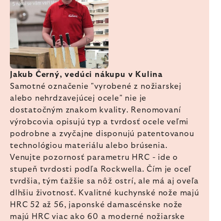
Jakub Černý, vedúci nákupu v Kulina
Samotné označenie "vyrobené z nožiarskej
alebo nehrdzavejúcej ocele" nie je
dostatočným znakom kvality. Renomovaní
výrobcovia opisujú typ a tvrdosť ocele veľmi
podrobne a zvyčajne disponujú patentovanou
technológiou materiálu alebo brúsenia.
Venujte pozornosť parametru HRC - ide o
stupeň tvrdosti podľa Rockwella. Čím je oceľ
tvrdšia, tým ťažšie sa nôž ostrí, ale má aj oveľa
dlhšiu životnosť. Kvalitné kuchynské nože majú
HRC 52 až 56, japonské damascénske nože
majú HRC viac ako 60 a moderné nožiarske