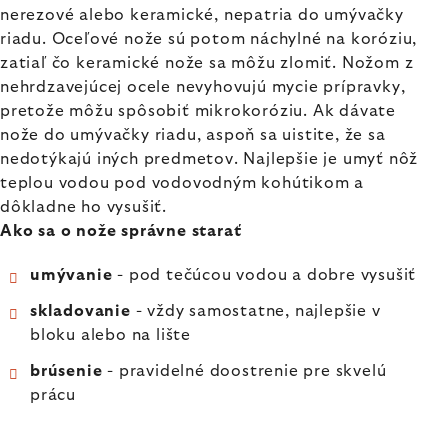
nerezové alebo keramické, nepatria do umývačky
riadu. Oceľové nože sú potom náchylné na koróziu,
zatiaľ čo keramické nože sa môžu zlomiť. Nožom z
nehrdzavejúcej ocele nevyhovujú mycie prípravky,
pretože môžu spôsobiť mikrokoróziu. Ak dávate
nože do umývačky riadu, aspoň sa uistite, že sa
nedotýkajú iných predmetov. Najlepšie je umyť nôž
teplou vodou pod vodovodným kohútikom a
dôkladne ho vysušiť.
Ako sa o nože správne starať
umývanie
- pod tečúcou vodou a dobre vysušiť
skladovanie
- vždy samostatne, najlepšie v
bloku alebo na lište
brúsenie
- pravidelné doostrenie pre skvelú
prácu