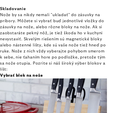
Skladovanie
Nože by sa nikdy nemali "ukladať" do zásuvky na
príbory. Môžete si vybrať buď jednotlivé vložky do
zásuvky na nože, alebo rôzne bloky na nože. Ak si
zaobstaráte pekný nôž, je tiež škoda ho v kuchyni
nevystaviť. Skvelým riešením sú magnetické bloky
alebo nástenné lišty, kde sú vaše nože tiež hneď po
ruke. Nože z nich vždy vyberajte pohybom smerom
k sebe, nie ťahaním hore po podložke, pretože tým
sa nože otupia. Pozrite si náš široký výber blokov a
líšt:
Vybrať blok na nože