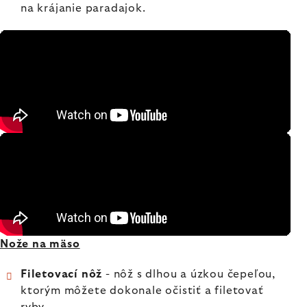
na krájanie paradajok.
Nože na mäso
Filetovací nôž
- nôž s dlhou a úzkou čepeľou,
ktorým môžete dokonale očistiť a filetovať
ryby