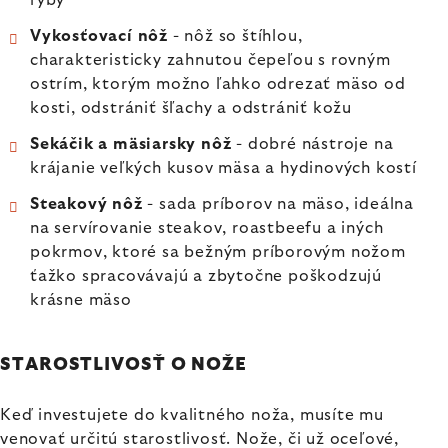
Vykosťovací nôž
- nôž so štíhlou,
charakteristicky zahnutou čepeľou s rovným
ostrím, ktorým možno ľahko odrezať mäso od
kosti, odstrániť šľachy a odstrániť kožu
Sekáčik a mäsiarsky nôž
- dobré nástroje na
krájanie veľkých kusov mäsa a hydinových kostí
Steakový nôž
- sada príborov na mäso, ideálna
na servírovanie steakov, roastbeefu a iných
pokrmov, ktoré sa bežným príborovým nožom
ťažko spracovávajú a zbytočne poškodzujú
krásne mäso
STAROSTLIVOSŤ O NOŽE
Keď investujete do kvalitného noža, musíte mu
venovať určitú starostlivosť. Nože, či už oceľové,