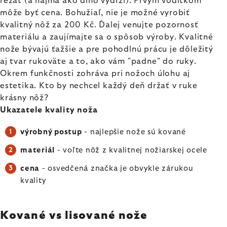
rezať (a najmä ako dlho vydrží). Prvým vodítkom
môže byť cena. Bohužiaľ, nie je možné vyrobiť
kvalitný nôž za 200 Kč. Ďalej venujte pozornosť
materiálu a zaujímajte sa o spôsob výroby. Kvalitné
nože bývajú ťažšie a pre pohodlnú prácu je dôležitý
aj tvar rukoväte a to, ako vám "padne" do ruky.
Okrem funkčnosti zohráva pri nožoch úlohu aj
estetika. Kto by nechcel každý deň držať v ruke
krásny nôž?
Ukazatele kvality noža
výrobný postup
- najlepšie nože sú kované
materiál
- voľte nôž z kvalitnej nožiarskej ocele
cena
- osvedčená značka je obvykle zárukou
kvality
Kované vs lisované nože