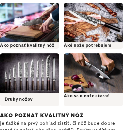
Ako poznať kvalitný nôž
Aké nože potrebujem
Ako sa o nože starať
Druhy nožov
AKO POZNAŤ KVALITNÝ NÔŽ
Je ťažké na prvý pohľad zistiť, či nôž bude dobre