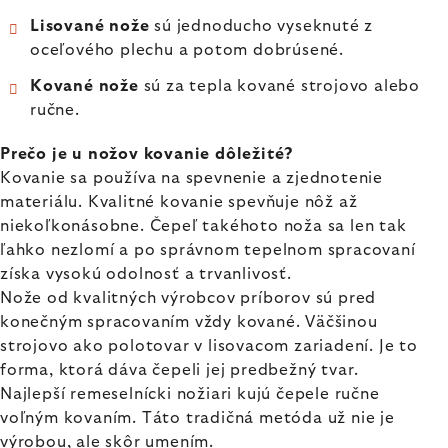
Lisované nože
sú jednoducho vyseknuté z
oceľového plechu a potom dobrúsené.
Kované nože
sú za tepla kované strojovo alebo
ručne.
Prečo je u nožov kovanie dôležité?
Kovanie sa používa na spevnenie a zjednotenie
materiálu. Kvalitné kovanie spevňuje nôž až
niekoľkonásobne. Čepeľ takéhoto noža sa len tak
ľahko nezlomí a po správnom tepelnom spracovaní
získa vysokú odolnosť a trvanlivosť.
Nože od kvalitných výrobcov príborov sú pred
konečným spracovaním vždy kované. Väčšinou
strojovo ako polotovar v lisovacom zariadení. Je to
forma, ktorá dáva čepeli jej predbežný tvar.
Najlepší remeselnícki nožiari kujú čepele ručne
voľným kovaním. Táto tradičná metóda už nie je
výrobou, ale skôr umením.