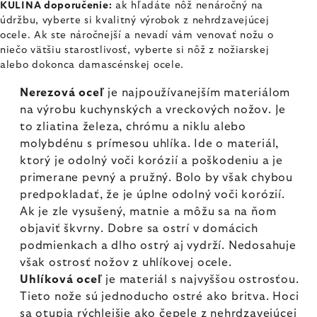
KULINA doporučenie:
ak hľadáte nôž nenáročný na
údržbu, vyberte si kvalitný výrobok z nehrdzavejúcej
ocele. Ak ste náročnejší a nevadí vám venovať nožu o
niečo vätšiu starostlivosť, vyberte si nôž z nožiarskej
alebo dokonca damascénskej ocele.
Nerezová oceľ
je najpoužívanejším materiálom
na výrobu kuchynských a vreckových nožov. Je
to zliatina železa, chrómu a niklu alebo
molybdénu s prímesou uhlíka. Ide o materiál,
ktorý je odolný voči korózií a poškodeniu a je
primerane pevný a pružný. Bolo by však chybou
predpokladať, že je úplne odolný voči korózií.
Ak je zle vysušený, matnie a môžu sa na ňom
objaviť škvrny. Dobre sa ostrí v domácich
podmienkach a dlho ostrý aj vydrží. Nedosahuje
však ostrosť nožov z uhlíkovej ocele.
Uhlíková oceľ
je materiál s najvyššou ostrosťou.
Tieto nože sú jednoducho ostré ako britva. Hoci
sa otupia rýchlejšie ako čepele z nehrdzavejúcej