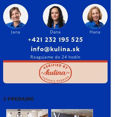
Jana
Dana
Hana
+421 232 195 525
info@kulina.sk
Reagujeme do 24 hodín
2 PREDAJNE