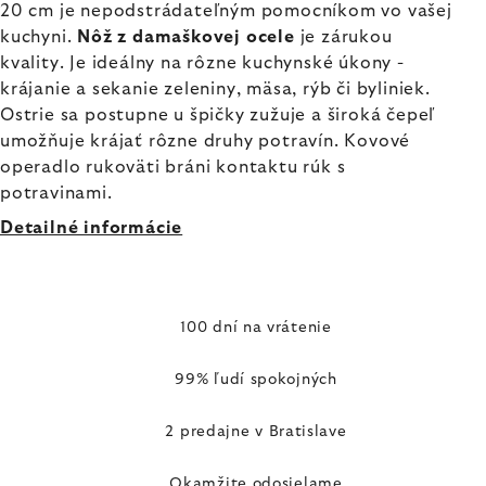
20 cm je nepodstrádateľným pomocníkom vo vašej
kuchyni.
Nôž z damaškovej ocele
je zárukou
kvality. Je ideálny na rôzne kuchynské úkony -
krájanie a sekanie zeleniny, mäsa, rýb či byliniek.
Ostrie sa postupne u špičky zužuje a široká čepeľ
umožňuje krájať rôzne druhy potravín. Kovové
operadlo rukoväti bráni kontaktu rúk s
potravinami.
Detailné informácie
100 dní na vrátenie
99% ľudí spokojných
2 predajne v Bratislave
Okamžite odosielame