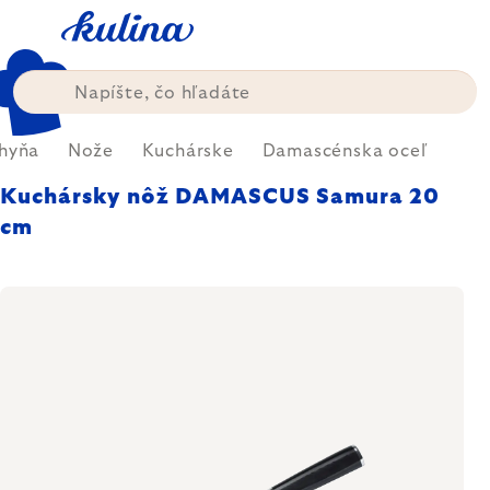
Prejsť
na
obsah
hyňa
Nože
Kuchárske
Damascénska oceľ
Kuchársky nôž DAMASCUS Samura 20
cm