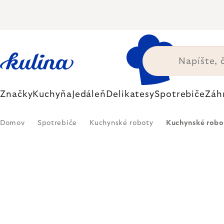
Prejsť
na
obsah
Značky
Kuchyňa
Jedáleň
Delikatesy
Spotrebiče
Záh
Domov
Spotrebiče
Kuchynské roboty
Kuchynské robo