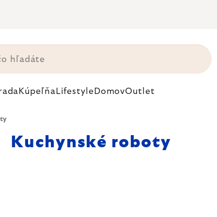
rada
Kúpeľňa
Lifestyle
Domov
Outlet
ty
Kuchynské roboty