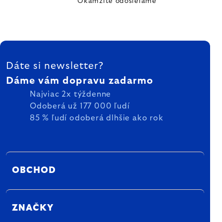
Okamžite odosielame
ZÁPÄTIE
Dáte si newsletter?
Dáme vám dopravu zadarmo
Najviac 2x týždenne
Odoberá už 177 000 ľudí
85 % ľudí odoberá dlhšie ako rok
OBCHOD
ZNAČKY