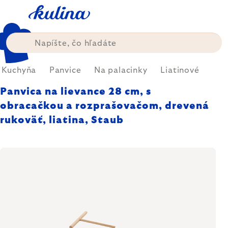
Prejsť
na
obsah
Kuchyňa
Panvice
Na palacinky
Liatinové
Panvica na lievance 28 cm, s
obracačkou a rozprašovačom, drevená
rukoväť, liatina, Staub