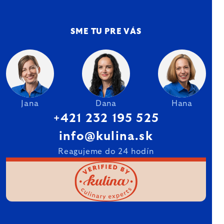
SME TU PRE VÁS
Jana
Dana
Hana
+421 232 195 525
info@kulina.sk
Reagujeme do 24 hodín