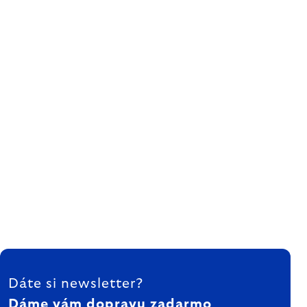
ZÁPÄTIE
Dáte si newsletter?
Dáme vám dopravu zadarmo