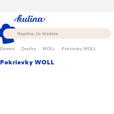
Prejsť
na
obsah
Domov
Značky
WOLL
Pokrievky WOLL
Pokrievky WOLL