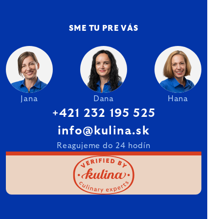
SME TU PRE VÁS
Jana
Dana
Hana
+421 232 195 525
info@kulina.sk
Reagujeme do 24 hodín