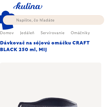
Prejsť
na
obsah
Domov
Jedáleň
Servírovanie
Omáčniky
Dávkovač na sójovú omáčku CRAFT
BLACK 250 ml, MIJ