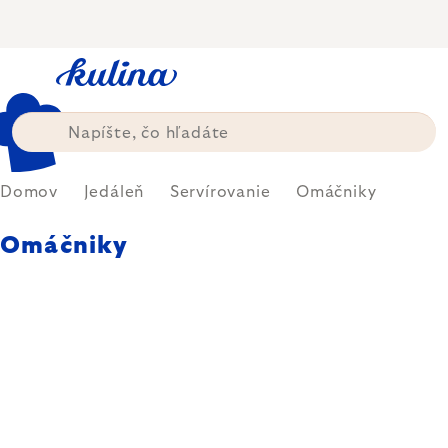
Prejsť
na
obsah
Domov
Jedáleň
Servírovanie
Omáčniky
Omáčniky