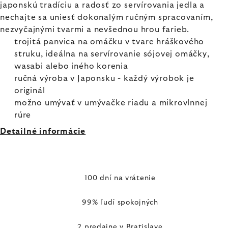
japonskú tradíciu a radosť zo servírovania jedla a
nechajte sa uniesť dokonalým ručným spracovaním,
nezvyčajnými tvarmi a nevšednou hrou farieb.
trojitá panvica na omáčku v tvare hráškového
struku, ideálna na servírovanie sójovej omáčky,
wasabi alebo iného korenia
ručná výroba v Japonsku - každý výrobok je
originál
možno umývať v umývačke riadu a mikrovlnnej
rúre
Detailné informácie
100 dní na vrátenie
99% ľudí spokojných
2 predajne v Bratislave