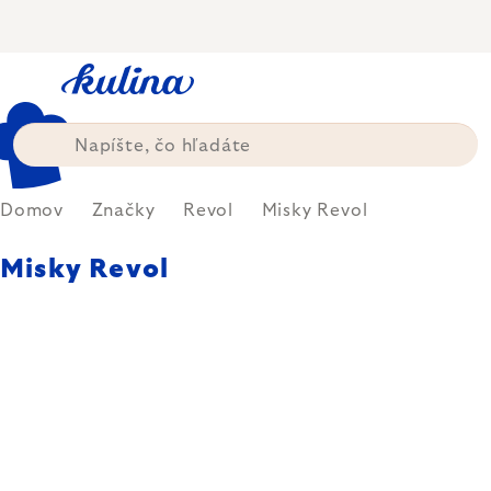
Prejsť
na
obsah
Domov
Značky
Revol
Misky Revol
Misky Revol