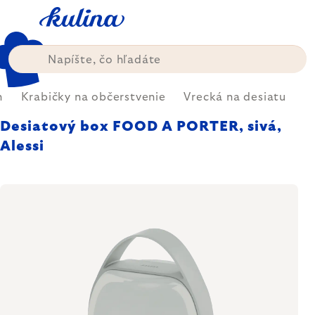
Prejsť
na
obsah
n
Krabičky na občerstvenie
Vrecká na desiatu
Desiatový box FOOD A PORTER, sivá,
Alessi