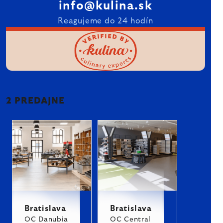
info@kulina.sk
Reagujeme do 24 hodín
2 PREDAJNE
Bratislava
Bratislava
OC Danubia
OC Central