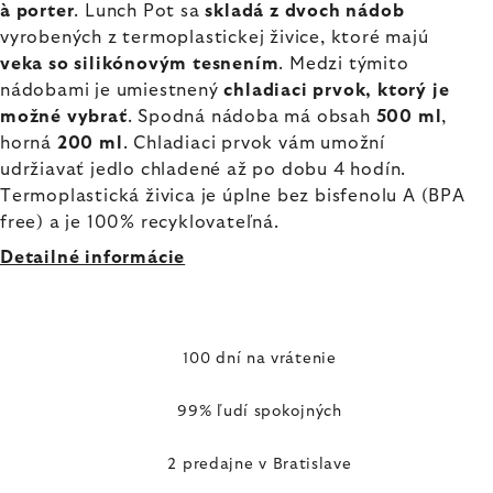
à porter
. Lunch Pot sa
skladá z dvoch nádob
vyrobených z termoplastickej živice, ktoré majú
veka so silikónovým tesnením
. Medzi týmito
nádobami je umiestnený
chladiaci prvok, ktorý je
možné vybrať
. Spodná nádoba má obsah
500 ml
,
horná
200 ml
. Chladiaci prvok vám umožní
udržiavať jedlo chladené až po dobu 4 hodín.
Termoplastická živica je úplne bez bisfenolu A (BPA
free) a je 100% recyklovateľná.
Detailné informácie
100 dní na vrátenie
99% ľudí spokojných
2 predajne v Bratislave