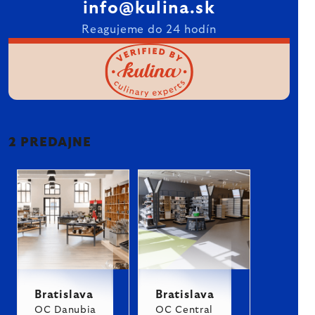
info@kulina.sk
Reagujeme do 24 hodín
2 PREDAJNE
Bratislava
Bratislava
OC Danubia
OC Central