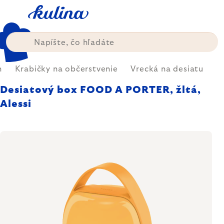
Prejsť
na
obsah
n
Krabičky na občerstvenie
Vrecká na desiatu
Desiatový box FOOD A PORTER, žltá,
Alessi