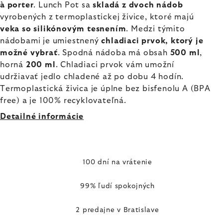
à porter
. Lunch Pot sa
skladá z dvoch nádob
vyrobených z termoplastickej živice, ktoré majú
veka so silikónovým tesnením
. Medzi týmito
nádobami je umiestnený
chladiaci prvok, ktorý je
možné vybrať
. Spodná nádoba má obsah
500 ml
,
horná
200 ml
. Chladiaci prvok vám umožní
udržiavať jedlo chladené až po dobu 4 hodín.
Termoplastická živica je úplne bez bisfenolu A (BPA
free) a je 100% recyklovateľná.
Detailné informácie
100 dní na vrátenie
99% ľudí spokojných
2 predajne v Bratislave