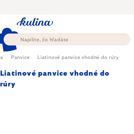
Prejsť
na
obsah
ňa
Panvice
Liatinové panvice vhodné do rúry
Liatinové panvice vhodné do
rúry