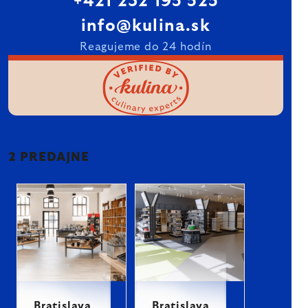
+421 232 195 525
info@kulina.sk
Reagujeme do 24 hodín
2 PREDAJNE
Bratislava
Bratislava