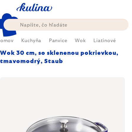
Prejsť
na
obsah
omov
Kuchyňa
Panvice
Wok
Liatinové
Wok 30 cm, so sklenenou pokrievkou,
tmavomodrý, Staub