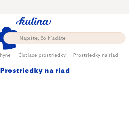
Prejsť
na
obsah
chyne
Čistiace prostriedky
Prostriedky na riad
Prostriedky na riad