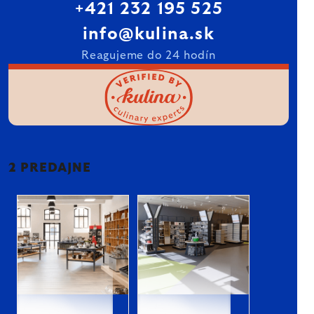
+421 232 195 525
info@kulina.sk
Reagujeme do 24 hodín
2 PREDAJNE