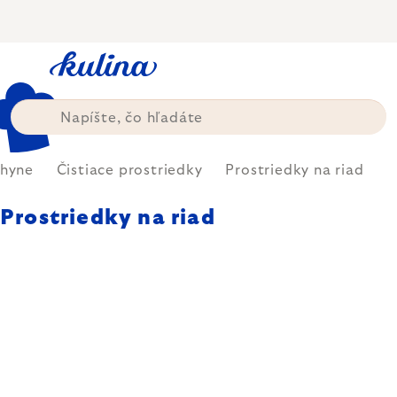
Prejsť
na
obsah
chyne
Čistiace prostriedky
Prostriedky na riad
Prostriedky na riad