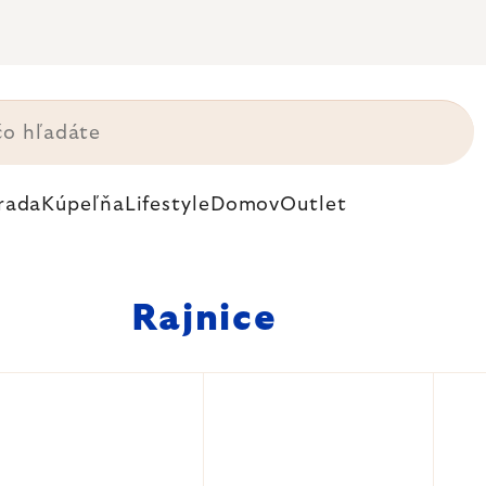
rada
Kúpeľňa
Lifestyle
Domov
Outlet
Rajnice