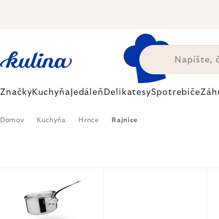
Prejsť
na
obsah
Značky
Kuchyňa
Jedáleň
Delikatesy
Spotrebiče
Záh
Domov
Kuchyňa
Hrnce
Rajnice