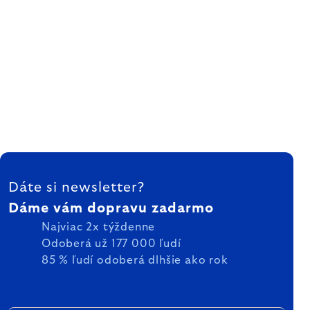
ZÁPÄTIE
Dáte si newsletter?
Dáme vám dopravu zadarmo
Najviac 2x týždenne
Odoberá už 177 000 ľudí
85 % ľudí odoberá dlhšie ako rok