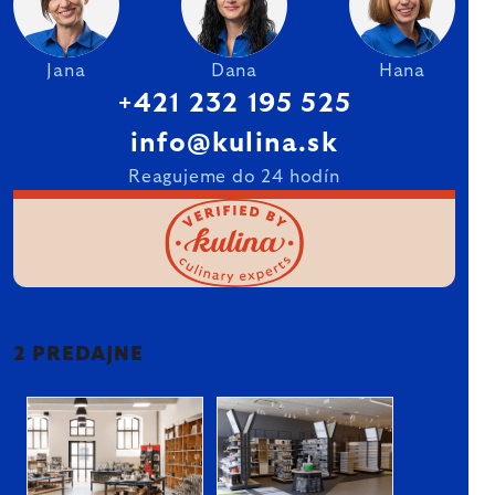
Jana
Dana
Hana
+421 232 195 525
info@kulina.sk
Reagujeme do 24 hodín
2 PREDAJNE