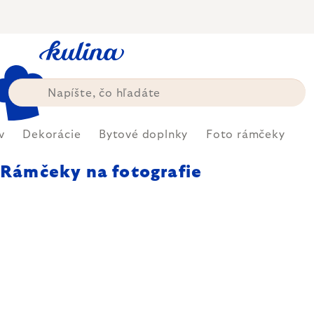
Prejsť
na
obsah
v
Dekorácie
Bytové doplnky
Foto rámčeky
Rámčeky na fotografie