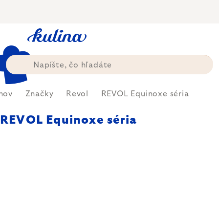
Prejsť
na
obsah
mov
Značky
Revol
REVOL Equinoxe séria
REVOL Equinoxe séria