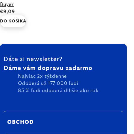
Buyer
€9,09
DO KOŠÍKA
ZÁPÄTIE
Dáte si newsletter?
Dáme vám dopravu zadarmo
Najviac 2x týždenne
Odoberá už 177 000 ľudí
85 % ľudí odoberá dlhšie ako rok
OBCHOD