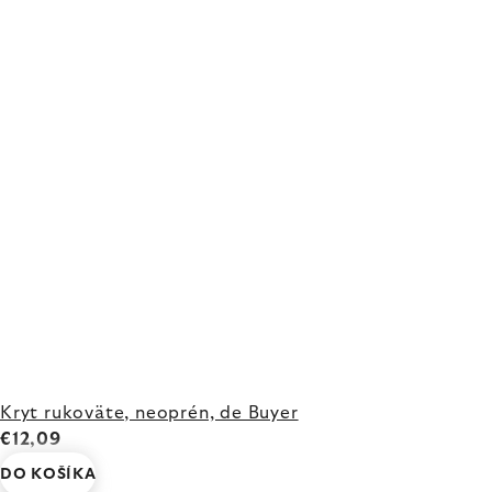
Kryt rukoväte, neoprén, de Buyer
€12,09
DO KOŠÍKA