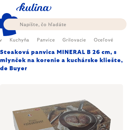
Prejsť
na
obsah
v
Kuchyňa
Panvice
Grilovacie
Oceľové
Steaková panvica MINERAL B 26 cm, s
mlynček na korenie a kuchárske kliešte,
de Buyer