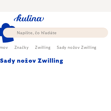
Prejsť
na
obsah
mov
Značky
Zwilling
Sady nožov Zwilling
Sady nožov Zwilling