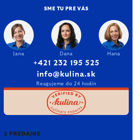
SME TU PRE VÁS
Jana
Dana
Hana
+421 232 195 525
info@kulina.sk
Reagujeme do 24 hodín
2 PREDAJNE