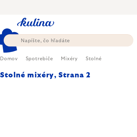
Prejsť
na
obsah
Domov
Spotrebiče
Mixéry
Stolné
Stolné mixéry
, Strana 2