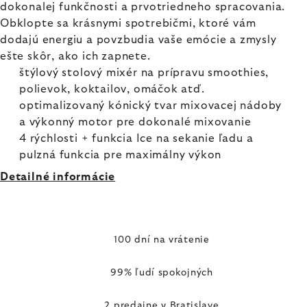
dokonalej funkčnosti a prvotriedneho spracovania.
Obklopte sa krásnymi spotrebičmi, ktoré vám
dodajú energiu a povzbudia vaše emócie a zmysly
ešte skôr, ako ich zapnete.
štýlový stolový mixér na prípravu smoothies,
polievok, koktailov, omáčok atď.
optimalizovaný kónický tvar mixovacej nádoby
a výkonný motor pre dokonalé mixovanie
4 rýchlosti + funkcia Ice na sekanie ľadu a
pulzná funkcia pre maximálny výkon
Detailné informácie
100 dní na vrátenie
99% ľudí spokojných
2 predajne v Bratislave