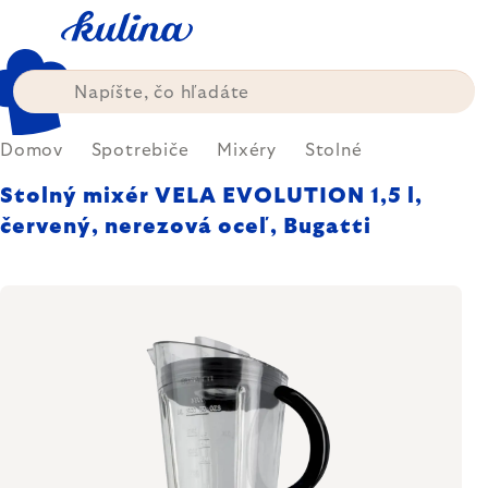
Prejsť
na
obsah
Domov
Spotrebiče
Mixéry
Stolné
Stolný mixér VELA EVOLUTION 1,5 l,
červený, nerezová oceľ, Bugatti