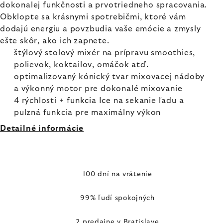
dokonalej funkčnosti a prvotriedneho spracovania.
Obklopte sa krásnymi spotrebičmi, ktoré vám
dodajú energiu a povzbudia vaše emócie a zmysly
ešte skôr, ako ich zapnete.
štýlový stolový mixér na prípravu smoothies,
polievok, koktailov, omáčok atď.
optimalizovaný kónický tvar mixovacej nádoby
a výkonný motor pre dokonalé mixovanie
4 rýchlosti + funkcia Ice na sekanie ľadu a
pulzná funkcia pre maximálny výkon
Detailné informácie
100 dní na vrátenie
99% ľudí spokojných
2 predajne v Bratislave