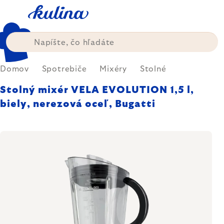
Prejsť
na
obsah
Domov
Spotrebiče
Mixéry
Stolné
Stolný mixér VELA EVOLUTION 1,5 l,
biely, nerezová oceľ, Bugatti