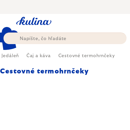
Prejsť
na
obsah
Jedáleň
Čaj a káva
Cestovné termohrnčeky
Cestovné termohrnčeky