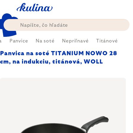
Prejsť
na
obsah
a
Panvice
Na soté
Nepriľnavé
Titánové
Panvica na soté TITANIUM NOWO 28
cm, na indukciu, titánová, WOLL