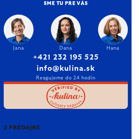
SME TU PRE VÁS
Jana
Dana
Hana
+421 232 195 525
info@kulina.sk
Reagujeme do 24 hodín
2 PREDAJNE