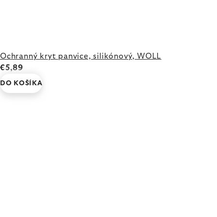
Ochranný kryt panvice, silikónový, WOLL
€5,89
DO KOŠÍKA