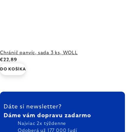
Chránič panvíc, sada 3 ks, WOLL
€22,89
DO KOŠÍKA
ZÁPÄTIE
Dáte si newsletter?
Dáme vám dopravu zadarmo
Najviac 2x týždenne
Odoberá už 177 000 ľudí