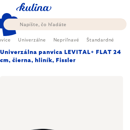
Prejsť
na
obsah
nvice
Univerzálne
Nepriľnavé
Štandardné
Univerzálna panvica LEVITAL+ FLAT 24
cm, čierna, hliník, Fissler