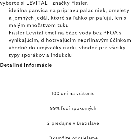
vyberte si LEVITAL+ značky Fissler.
ideálna panvica na prípravu palaciniek, omelety
a jemných jedál, ktoré sa ľahko pripaľujú, len s
malým množstvom tuku
Fissler Levital tmel na báze vody bez PFOA s
vynikajúcim, dlhotrvajúcim nepriľnavým účinkom
vhodné do umývačky riadu, vhodné pre všetky
typy sporákov a indukciu
Detailné informácie
100 dní na vrátenie
99% ľudí spokojných
2 predajne v Bratislave
Okamžite odosielame