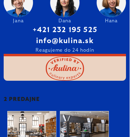
Jana
Dana
Hana
+421 232 195 525
info@kulina.sk
Reagujeme do 24 hodín
2 PREDAJNE