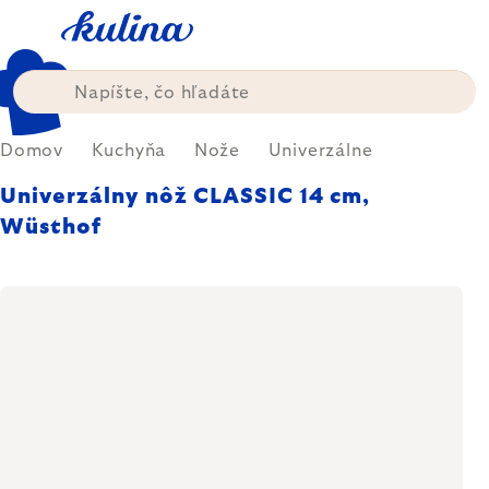
Prejsť
na
obsah
Domov
Kuchyňa
Nože
Univerzálne
Univerzálny nôž CLASSIC 14 cm,
Wüsthof