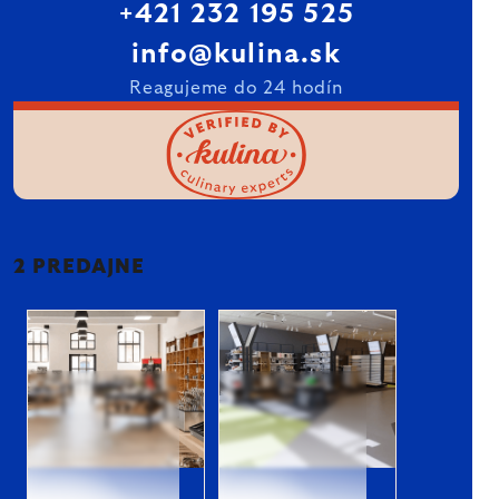
+421 232 195 525
info@kulina.sk
Reagujeme do 24 hodín
2 PREDAJNE