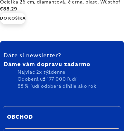
Ocieľka 26 cm, diamantová, čierna, plast, Wüsthof
€88,29
DO KOŠÍKA
ZÁPÄTIE
Dáte si newsletter?
Dáme vám dopravu zadarmo
Najviac 2x týždenne
Odoberá už 177 000 ľudí
85 % ľudí odoberá dlhšie ako rok
OBCHOD