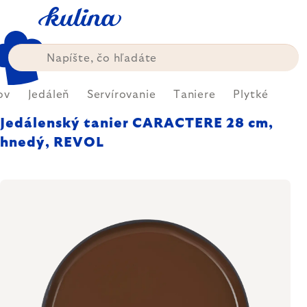
Prejsť
na
obsah
ov
Jedáleň
Servírovanie
Taniere
Plytké
Jedálenský tanier CARACTERE 28 cm,
hnedý, REVOL