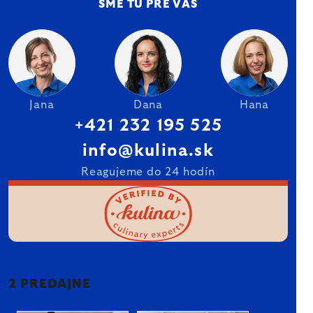
SME TU PRE VÁS
Jana
Dana
Hana
+421 232 195 525
info@kulina.sk
Reagujeme do 24 hodín
2 PREDAJNE