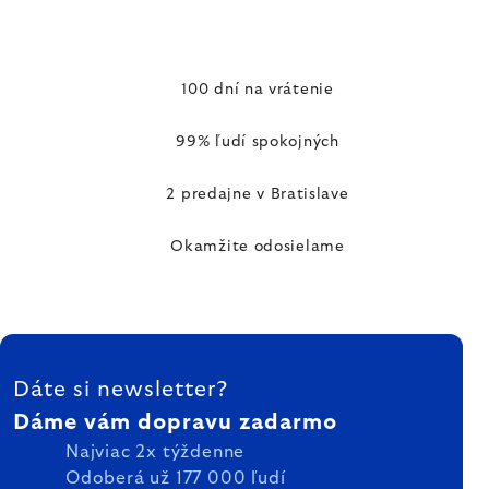
100 dní na vrátenie
99% ľudí spokojných
2 predajne v Bratislave
Okamžite odosielame
ZÁPÄTIE
Dáte si newsletter?
Dáme vám dopravu zadarmo
Najviac 2x týždenne
Odoberá už 177 000 ľudí